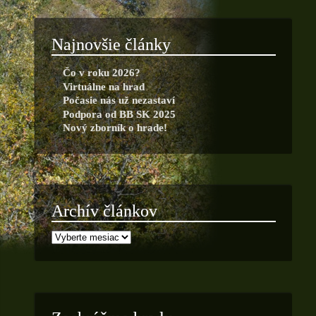
Najnovšie články
Čo v roku 2026?
Virtuálne na hrad
Počasie nás už nezastaví
Podpora od BB SK 2025
Nový zborník o hrade!
Archív článkov