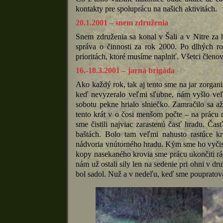
kontakty pre spoluprácu na našich aktivitách.
20.1.2001 – snem združenia
Snem združenia sa konal v Šali a v Nitre za h
správa o činnosti za rok 2000. Po dlhých r
prioritách, ktoré musíme naplniť. Všetci členo
16.-18.3.2001 – jarná brigáda
Ako každý rok, tak aj tento sme na jar zorgan
keď nevyzeralo veľmi sľubne, nám vyšlo veľ
sobotu pekne hrialo slniečko. Zamračilo sa a
tento krát v o čosi menšom počte – na prácu n
sme čistili najviac zarastenú časť hradu. Čas
baštách. Bolo tam veľmi nahusto rastúce kr
nádvoria vnútorného hradu. Kým sme ho vyčisti
kopy nasekaného krovia sme prácu ukončiti ráči
nám už ostali sily len na sedenie pri ohni v dr
bol sadol. Nuž a v nedeľu, keď sme poupratov