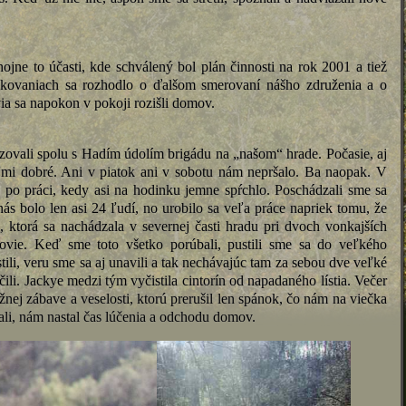
ojne to účasti, kde schválený bol plán činnosti na rok 2001 a tiež
okovaniach sa rozhodlo o ďalšom smerovaní nášho združenia a o
via sa napokon v pokoji rozišli domov.
izovali spolu s Hadím údolím brigádu na „našom“ hrade. Počasie, aj
mi dobré. Ani v piatok ani v sobotu nám nepršalo. Ba naopak. V
ž po práci, kedy asi na hodinku jemne spŕchlo. Poschádzali sme sa
ás bolo len asi 24 ľudí, no urobilo sa veľa práce napriek tomu, že
ť, ktorá sa nachádzala v severnej časti hradu pri dvoch vonkajších
ovie. Keď sme toto všetko porúbali, pustili sme sa do veľkého
li, veru sme sa aj unavili a tak nechávajúc tam za sebou dve veľké
li. Jackye medzi tým vyčistila cintorín od napadaného lístia. Večer
užnej zábave a veselosti, ktorú prerušil len spánok, čo nám na viečka
ali, nám nastal čas lúčenia a odchodu domov.