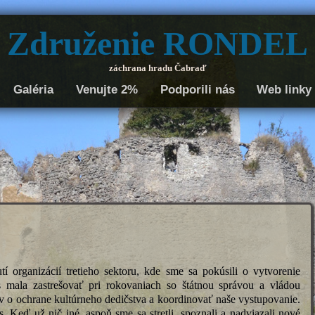
Združenie RONDEL
záchrana hradu Čabraď
Galéria
Venujte 2%
Podporili nás
Web linky
í organizácií tretieho sektoru, kde sme sa pokúsili o vytvorenie
 mala zastrešovať pri rokovaniach so štátnou správou a vládou
v o ochrane kultúrneho dedičstva a koordinovať naše vystupovanie.
. Keď už nič iné, aspoň sme sa stretli, spoznali a nadviazali nové