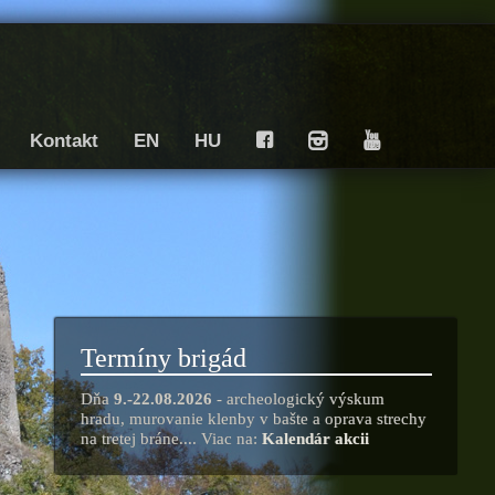
Kontakt
EN
HU
F
I
Y
Termíny brigád
Dňa
9.-22.08.2026
- archeologický výskum
hradu, murovanie klenby v bašte a oprava strechy
na tretej bráne.... Viac na:
Kalendár akcii