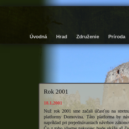
Úvodná
Hrad
Združenie
Príroda
Rok 2001
18.1.2001
Nuž rok 2001 sme začali účasťou na stretnut
platformy Domovina. Táto platforma by nás
napríklad pri prejednávaniach návrhov zákono
Čo z toho vlastne nakoniec bude ukáže až čas