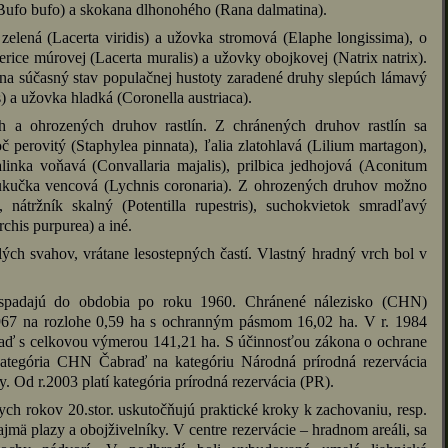
(Bufo bufo) a skokana dlhonohého (Rana dalmatina).
 zelená (Lacerta viridis) a užovka stromová (Elaphe longissima), o
šterice múrovej (Lacerta muralis) a užovky obojkovej (Natrix natrix).
a súčasný stav populačnej hustoty zaradené druhy slepúch lámavý
is) a užovka hladká (Coronella austriaca).
h a ohrozených druhov rastlín. Z chránených druhov rastlín sa
 perovitý (Staphylea pinnata), ľalia zlatohlavá (Lilium martagon),
valinka voňavá (Convallaria majalis), prilbica jedhojová (Aconitum
, kukučka vencová (Lychnis coronaria). Z ohrozených druhov možno
nátržník skalný (Potentilla rupestris), suchokvietok smradľavý
chis purpurea) a iné.
lých svahov, vrátane lesostepných častí. Vlastný hradný vrch bol v
 spadajú do obdobia po roku 1960. Chránené nálezisko (CHN)
967 na rozlohe 0,59 ha s ochranným pásmom 16,02 ha. V r. 1984
aď s celkovou výmerou 141,21 ha. S účinnosťou zákona o ochrane
kategória CHN Čabraď na kategóriu Národná prírodná rezervácia
. Od r.2003 platí kategória prírodná rezervácia (PR).
ych rokov 20.stor. uskutočňujú praktické kroky k zachovaniu, resp.
mä plazy a obojživelníky. V centre rezervácie – hradnom areáli, sa