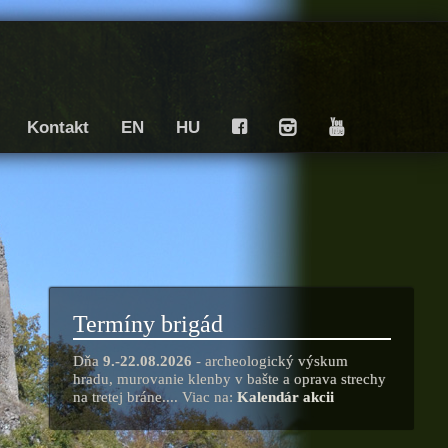
Kontakt
EN
HU
F
I
Y
Termíny brigád
Dňa
9.-22.08.2026
- archeologický výskum
hradu, murovanie klenby v bašte a oprava strechy
na tretej bráne.... Viac na:
Kalendár akcii