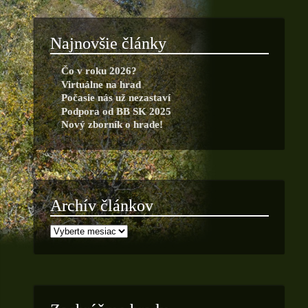
Najnovšie články
Čo v roku 2026?
Virtuálne na hrad
Počasie nás už nezastaví
Podpora od BB SK 2025
Nový zborník o hrade!
Archív článkov