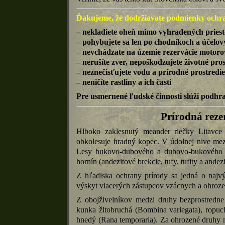
Ďakujeme, že dodržiavate podmienky ochra
– nekladiete oheň mimo vyhradených pries
– pohybujete sa len po chodníkoch a účelo
– nevchádzate na územie rezervácie motoro
– nerušíte zver, nepoškodzujete životné pro
– neznečisťujete vodu a prírodné prostred
– neničíte rastliny a ich časti
Pre usmernené ľudské činnosti slúži podhr
Prírodná reze
Hlboko zaklesnutý meander riečky Litavce 
obkolesuje hradný kopec. V údolnej nive mezo
Lesy bukovo-dubového a dubovo-bukového v
hornín (andezitové brekcie, tufy, tufity a andezi
Z hľadiska ochrany prírody sa jedná o najvý
výskyt viacerých zástupcov vzácnych a ohroz
Z obojživelníkov medzi druhy bezprostredne
kunka žltobruchá (Bombina variegata), ropuch
hnedý (Rana temporaria). Za ohrozené druhy 