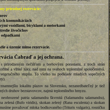
ny prírodnej rezervácie:
torov
vých komunikáciách
vými vozidlami, bicyklami a motorkami
stredie živočíchov
ie odpadkami
adie a územie mimo rezervácie.
rvácia Čabraď a jej ochrana.
s prirodzeným riečišťom a brehovými porastami, z troch strán
filné a vlhké lúky, nad nimi na svahoch teplomilné spoločenstvá.
egetačného stupňa. To všetko na podklade mladých sopečných
ty).
znamnejšiu lokalitu plazov na Slovensku, nezanedbateľný je tiež
ených druhov bezstavovcov, najmä teplomilného hmyzu.
 neohrozené patria salamandra škvrnitá (Salamandra salamandra),
a zelená (Bufo viridis), skokan zelený (Rana esculenta) a skokan
musíme považovať mloka bodkovaného (Trituris vulgaris), rosničku