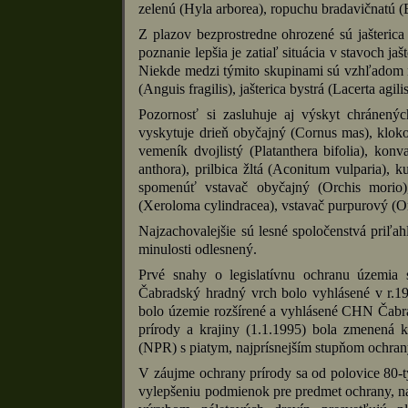
zelenú (Hyla arborea), ropuchu bradavičnatú 
Z plazov bezprostredne ohrozené sú jašterica
poznanie lepšia je zatiaľ situácia v stavoch ja
Niekde medzi týmito skupinami sú vzhľadom n
(Anguis fragilis), jašterica bystrá (Lacerta agil
Pozornosť si zasluhuje aj výskyt chránenýc
vyskytuje drieň obyčajný (Cornus mas), klokoč
vemeník dvojlistý (Platanthera bifolia), kon
anthora), prilbica žltá (Aconitum vulparia)
spomenúť vstavač obyčajný (Orchis morio), 
(Xeroloma cylindracea), vstavač purpurový (Or
Najzachovalejšie sú lesné spoločenstvá priľah
minulosti odlesnený.
Prvé snahy o legislatívnu ochranu územia
Čabradský hradný vrch bolo vyhlásené v r.1
bolo územie rozšírené a vyhlásené CHN Čabr
prírody a krajiny (1.1.1995) bola zmenená 
(NPR) s piatym, najprísnejším stupňom ochrany
V záujme ochrany prírody sa od polovice 80-t
vylepšeniu podmienok pre predmet ochrany, naj