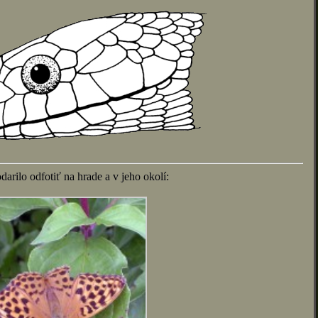
darilo odfotiť na hrade a v jeho okolí: