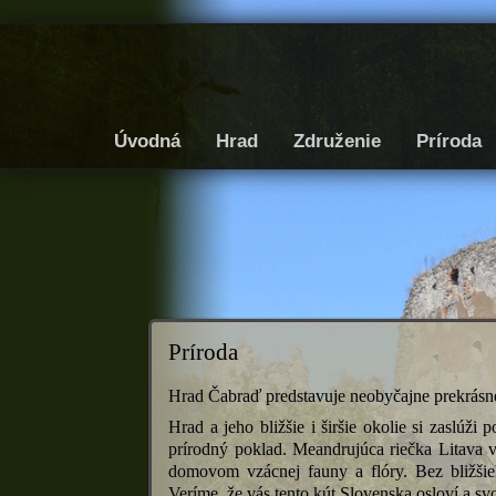
Úvodná
Hrad
Združenie
Príroda
Príroda
H
rad Čabraď predstavuje neobyčajne prekrásn
Hrad a jeho bližšie i širšie okolie si zaslúž
prírodný poklad. Meandrujúca riečka Litava v
domovom vzácnej fauny a flóry. Bez bližšie
Veríme, že vás tento kút Slovenska osloví a s