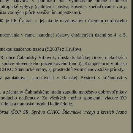
lochy nádvorí. V podhradí boli vybudované umelé liahniská
 antropické vplyvy (nadmerná pastva, kosenie, znečisťovanie vody,
idácia vodných plôch zavážaním odpadkami).
00 je PR Čabraď a jej okolie navrhovaným územím európskeho
nocovania v rámci národnej sústavy chránených území so 4. a 5.
stickou značenou trasou (č.2637) z Hrušova.
 obce Čabradský Vrbovok, rímsko-katolíckej cirkvi, niekoľkých
v správe Slovenského pozemkového fondu). Kompetencie v oblasti
HKO Štiavnické vrchy, aj prostredníctvom členov stráže prírody.
av pamiatkovej starostlivosti v Banskej Bystrici v súčinnosti s
dy a záchrany Čabradského hradu zapojilo množstvo dobrovoľníkov
 jednoducho nadšencov. Za všetkých možno spomenúť viaceré ZO
údolia a trampskú osadu Hadie údolie.
Čabraď (ŠOP SR, Správa CHKO Štiavnické vrchy) a kresieb Ivana