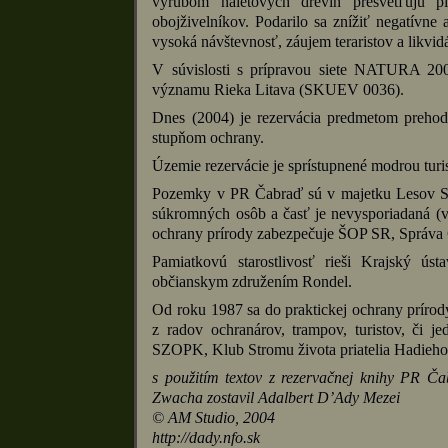
výrubom náletových drevín presvetľujú p
obojživelníkov. Podarilo sa znížiť negatívne
vysoká návštevnosť, záujem teraristov a likv
V súvislosti s prípravou siete NATURA 20
významu Rieka Litava (SKUEV 0036).
Dnes (2004) je rezervácia predmetom prehod
stupňom ochrany.
Územie rezervácie je sprístupnené modrou turi
Pozemky v PR Čabraď sú v majetku Lesov SR,
súkromných osôb a časť je nevysporiadaná (
ochrany prírody zabezpečuje ŠOP SR, Správa C
Pamiatkovú starostlivosť rieši Krajský úst
občianskym združením Rondel.
Od roku 1987 sa do praktickej ochrany príro
z radov ochranárov, trampov, turistov, či
SZOPK, Klub Stromu života priatelia Hadieho 
s použitím textov z rezervačnej knihy PR 
Zwacha zostavil Adalbert D’Ady Mezei
© AM Studio, 2004
http://dady.nfo.sk