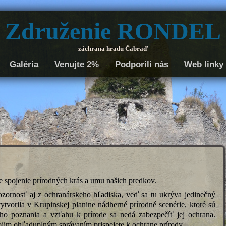
Združenie RONDEL
záchrana hradu Čabraď
Galéria
Venujte 2%
Podporili nás
Web linky
e spojenie prírodných krás a umu našich predkov.
i pozornosť aj z ochranárskeho hľadiska, veď sa tu ukrýva jedinečný
ytvorila v Krupinskej planine nádherné prírodné scenérie, ktoré sú
ho poznania a vzťahu k prírode sa nedá zabezpečíť jej ochrana.
vojim ohľaduplným správaním prispejete k ochrane prírody.