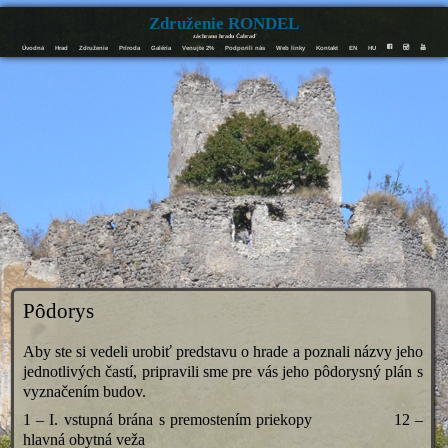
Združenie RONDEL
záchrana hradu Čabraď
Úvodná
Hrad
Združenie
Príroda
Galéria
Venujte 2%
Podporili nás
Web linky
Kontakt
EN
HU
F
I
Y
Pôdorys
Aby ste si vedeli urobiť predstavu o hrade a poznali názvy jeho
jednotlivých častí, pripravili sme pre vás jeho pôdorysný plán s
vyznačením budov.
1 – I. vstupná brána s premostením priekopy 12 –
hlavná obytná veža