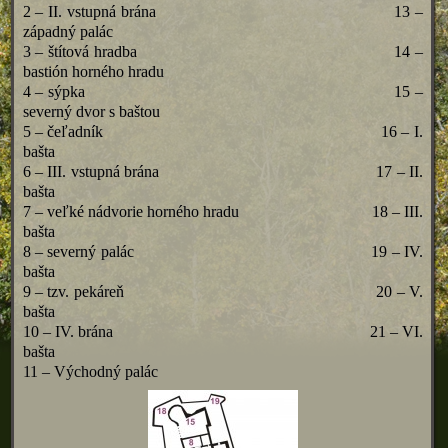
2 – II. vstupná brána 13 –
západný palác
3 – štítová hradba 14 –
bastión horného hradu
4 – sýpka 15 –
severný dvor s baštou
5 – čeľadník 16 – I.
bašta
6 – III. vstupná brána 17 – II.
bašta
7 – veľké nádvorie horného hradu 18 – III.
bašta
8 – severný palác 19 – IV.
bašta
9 – tzv. pekáreň 20 – V.
bašta
10 – IV. brána 21 – VI.
bašta
11 – Východný palác