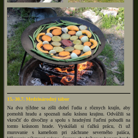
15.-30.7. Medzinárodný tábor
Na dva týždne sa zišli dobrí ľudia z rôznych krajín, aby
pomohli hradu a spoznali našu krásnu krajinu. Odvážili sa
vkročiť do divočiny a spolu s hradnými ľuďmi pobudli na
tomto krásnom hrade. Vyskúšali si ťažkú prácu, či už
murovanie s kameňom pri záchrane severného paláca,