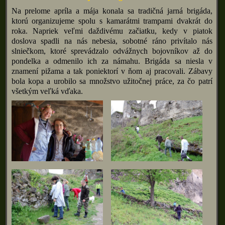
Na prelome apríla a mája konala sa tradičná jarná brigáda,
ktorú organizujeme spolu s kamarátmi trampami dvakrát do
roka. Napriek veľmi daždivému začiatku, kedy v piatok
doslova spadli na nás nebesia, sobotné ráno privítalo nás
slniečkom, ktoré sprevádzalo odvážnych bojovníkov až do
pondelka a odmenilo ich za námahu. Brigáda sa niesla v
znamení pižama a tak poniektorí v ňom aj pracovali. Zábavy
bola kopa a urobilo sa množstvo užitočnej práce, za čo patrí
všetkým veľká vďaka.