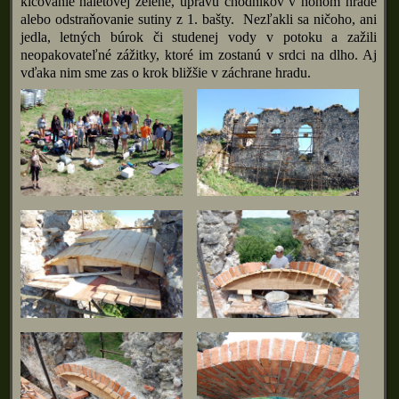
klčovanie náletovej zelene, úpravu chodníkov v honom hrade
alebo odstraňovanie sutiny z 1. bašty. Nezľakli sa ničoho, ani
jedla, letných búrok či studenej vody v potoku a zažili
neopakovateľné zážitky, ktoré im zostanú v srdci na dlho. Aj
vďaka nim sme zas o krok bližšie v záchrane hradu.