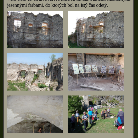
jesennými farbami, do ktorých bol na istý čas odetý.