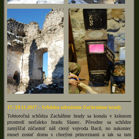
17.-19.11.2017 – Schôdza združenia Zachráňme hrady
Tohtoročná schôdza Zacháňme hrady sa konala v krásnom
prostredí neďaleko hradu Slanec. Pôvodne sa schôdze
zamýšľal zúčastniť náš ctený vojvoda Bacil, no nakoniec
musel zostať doma s chorými princeznami a tak sa tam