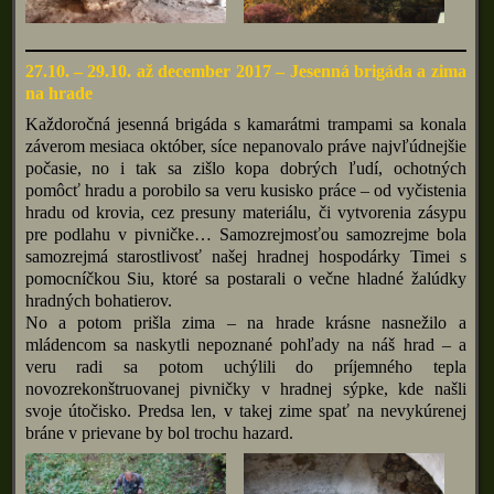
27.10. – 29.10. až december 2017 – Jesenná brigáda a zima
na hrade
Každoročná jesenná brigáda s kamarátmi trampami sa konala
záverom mesiaca október, síce nepanovalo práve najvľúdnejšie
počasie, no i tak sa zišlo kopa dobrých ľudí, ochotných
pomôcť hradu a porobilo sa veru kusisko práce – od vyčistenia
hradu od krovia, cez presuny materiálu, či vytvorenia zásypu
pre podlahu v pivničke… Samozrejmosťou samozrejme bola
samozrejmá starostlivosť našej hradnej hospodárky Timei s
pomocníčkou Siu, ktoré sa postarali o večne hladné žalúdky
hradných bohatierov.
No a potom prišla zima – na hrade krásne nasnežilo a
mládencom sa naskytli nepoznané pohľady na náš hrad – a
veru radi sa potom uchýlili do príjemného tepla
novozrekonštruovanej pivničky v hradnej sýpke, kde našli
svoje útočisko. Predsa len, v takej zime spať na nevykúrenej
bráne v prievane by bol trochu hazard.