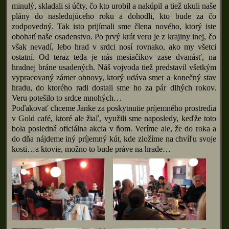
minulý, skladali si účty, čo kto urobil a nakúpil a tiež ukuli naše
plány do nasledujúceho roku a dohodli, kto bude za čo
zodpovedný. Tak isto prijímali sme člena nového, ktorý iste
obohatí naše osadenstvo. Po prvý krát veru je z krajiny inej, čo
však nevadí, lebo hrad v srdci nosí rovnako, ako my všetci
ostatní. Od teraz teda je nás mesiačikov zase dvanásť, na
hradnej bráne usadených. Náš vojvoda tiež predstavil všetkým
vypracovaný zámer obnovy, ktorý udáva smer a konečný stav
hradu, do ktorého radi dostali sme ho za pár dlhých rokov.
Veru potešilo to srdce mnohých…
Poďakovať chceme Janke za poskytnutie príjemného prostredia
v Gold café, ktoré ale žiaľ, využili sme naposledy, keďže toto
bola posledná oficiálna akcia v ňom. Veríme ale, že do roka a
do dňa nájdeme iný príjemný kút, kde zložíme na chvíľu svoje
kosti…a ktovie, možno to bude práve na hrade…