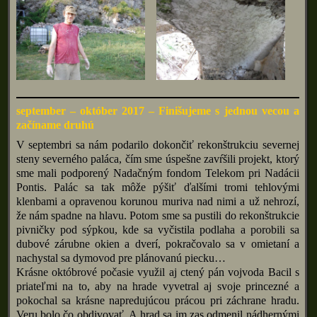
september – október 2017 – Finišujeme s jednou vecou a
začíname druhú
V septembri sa nám podarilo dokončiť rekonštrukciu severnej
steny severného paláca, čím sme úspešne zavŕšili projekt, ktorý
sme mali podporený Nadačným fondom Telekom pri Nadácii
Pontis. Palác sa tak môže pýšiť ďalšími tromi tehlovými
klenbami a opravenou korunou muriva nad nimi a už nehrozí,
že nám spadne na hlavu. Potom sme sa pustili do rekonštrukcie
pivničky pod sýpkou, kde sa vyčistila podlaha a porobili sa
dubové zárubne okien a dverí, pokračovalo sa v omietaní a
nachystal sa dymovod pre plánovanú piecku…
Krásne októbrové počasie využil aj ctený pán vojvoda Bacil s
priateľmi na to, aby na hrade vyvetral aj svoje princezné a
pokochal sa krásne napredujúcou prácou pri záchrane hradu.
Veru bolo čo obdivovať. A hrad sa im zas odmenil nádhernými