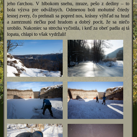
jeho ťarchou. V hlbokom snehu, mraze, pešo z dediny – to
bola výzva pre odvážnych. Odmenou boli mohutné čriedy
lesnej zvery, čo prehnali sa popred nos, krásny výhľad na hrad
a zamrznutú riečku pod hradom a dobrý pocit, že sa niečo
urobilo. Nakoniec sa strecha vyčistila, i keď za obeť padla aj tá
lopata, chlapi to však vydržali!