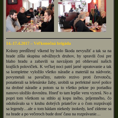
14.-17.4.2017 – Veľkonočná brigáda
Krásny predĺžený víkend by bolo škoda nevyužiť a tak sa na
hrade zišla skupina odvážnych druhov, by spravili čosi pre
blaho hradu a zabavili sa navzájom pri oblievaní našich
krajších polovičiek. K veľkej noci patrí jarné upratovanie a tak
sa kompletne vyložilo všetko náradie a materiál na nádvorie,
povymetali sa pavučiny, natrelo rezivo proti červotoču,
ponatierali sa lešenárske žaby, urobili sa perfektné nové police
na drobné náradie a potom sa to všetko pekne po poriadku
nanovo uložilo dovnútra. Hneď to tam lepšie veru vyzerá. No a
popri tom všetkom sa stihlo aj kopu iného, príjemného, čo
odohrávalo sa v kruhu dobrých priateľov a o čom rozprávajú
sa legendy…ale o tom hádam niekedy inokedy, keď zídeme sa
na hrade a po večeroch bude dosť času na rozprávanie…