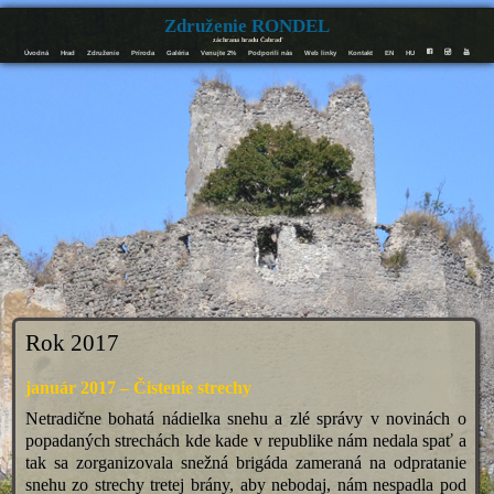
Združenie RONDEL
záchrana hradu Čabraď
Úvodná
Hrad
Združenie
Príroda
Galéria
Venujte 2%
Podporili nás
Web linky
Kontakt
EN
HU
F
I
Y
Rok 2017
január 2017 – Čistenie strechy
Netradične bohatá nádielka snehu a zlé správy v novinách o
popadaných strechách kde kade v republike nám nedala spať a
tak sa zorganizovala snežná brigáda zameraná na odpratanie
snehu zo strechy tretej brány, aby nebodaj, nám nespadla pod