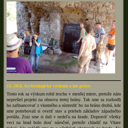
13.-18.8. Archeologický výskum a iné práce
Tento rok sa výskum robil trochu v menšej miere, pretože nám
neprešiel projekt na obnovu tretej brány. Tak sme sa rozhodli
ho zafinancovať z vlastného a sústrediť ho na bránu druhú, kde
sme potrebovali si overiť stav a priebeh základov západného
portálu. Zraz sme si dali v nedeľu na hrade. Dopraviť všetky
veci na hrad bolo dosť náročné, pretože chladič na Vitare