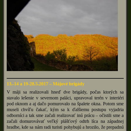
13.-14 a 19-28.5.2017 – Májové brigády
V máji sa realizovali hneď dve brigády, počas ktorých sa
stavalo lešenie v severnom paláci, upravoval terén v interiéri
pod oknom a aj dačo pomurovalo na špalete okna. Potom sme
museli chvíľu čakať, kým sa k ďalšiemu postupu vyjadria
odborníci a tak sme začali realizovať inú prácu – očistili sme a
začali domurovávať veľký plášťový odtrh líca na západnej
hradbe, kde sa nám radi turisti pohybujú a hrozilo, že prepadnú