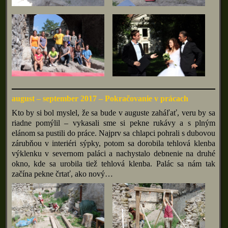
august – september 2017 – Pokračovanie v prácach
Kto by si bol myslel, že sa bude v auguste zaháľať, veru by sa
riadne pomýlil – vykasali sme si pekne rukávy a s plným
elánom sa pustili do práce. Najprv sa chlapci pohrali s dubovou
zárubňou v interiéri sýpky, potom sa dorobila tehlová klenba
výklenku v severnom paláci a nachystalo debnenie na druhé
okno, kde sa urobila tiež tehlová klenba. Palác sa nám tak
začína pekne črtať, ako nový…