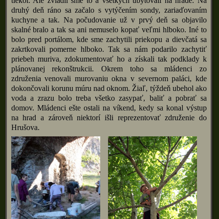
tiekol. Ale zvládli sme to a všetkých ubytovali na hrade. Na
druhý deň ráno sa začalo s vytýčením sondy, zariaďovaním
kuchyne a tak. Na počudovanie už v prvý deň sa objavilo
skalné bralo a tak sa ani nemuselo kopať veľmi hlboko. Iné to
bolo pred portálom, kde sme zachytili priekopu a dievčatá sa
zakrtkovali pomerne hlboko. Tak sa nám podarilo zachytiť
priebeh muriva, zdokumentovať ho a získali tak podklady k
plánovanej rekonštrukcii. Okrem toho sa mládenci zo
združenia venovali murovaniu okna v severnom paláci, kde
dokončovali korunu múru nad oknom. Žiaľ, týždeň ubehol ako
voda a zrazu bolo treba všetko zasypať, baliť a pobrať sa
domov. Mládenci ešte ostali na víkend, kedy sa konal výstup
na hrad a zároveň niektorí išli reprezentovať združenie do
Hrušova.