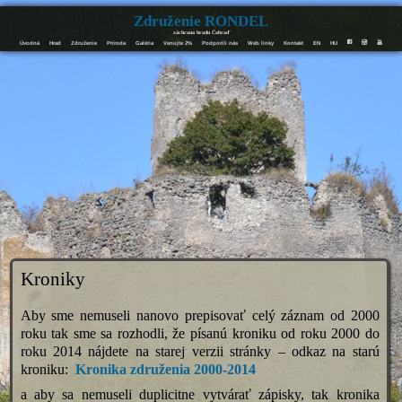
Združenie RONDEL
záchrana hradu Čabraď
Úvodná
Hrad
Združenie
Príroda
Galéria
Venujte 2%
Podporili nás
Web linky
Kontakt
EN
HU
F
I
Y
Kroniky
Aby sme nemuseli nanovo prepisovať celý záznam od 2000
roku tak sme sa rozhodli, že písanú kroniku od roku 2000 do
roku 2014 nájdete na starej verzii stránky – odkaz na starú
kroniku:
Kronika združenia 2000-2014
a aby sa nemuseli duplicitne vytvárať zápisky, tak kronika