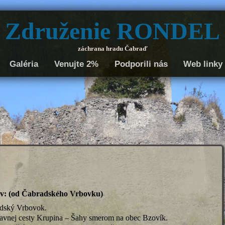
Združenie RONDEL
záchrana hradu Čabraď
Galéria
Venujte 2%
Podporili nás
Web linky
ov: (od Čabradského Vrbovku)
adský Vrbovok.
 hlavnej cesty Krupina – Šahy smerom na obec Bzovík.