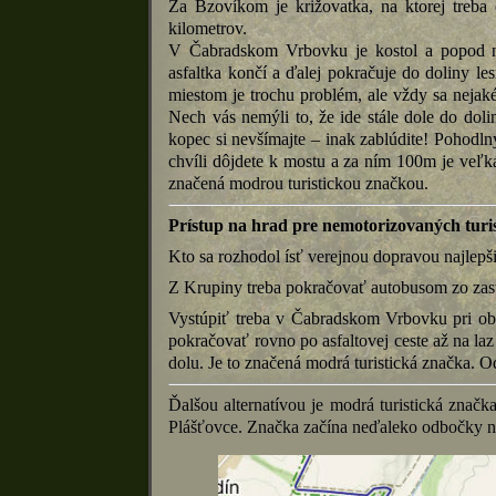
Za Bzovíkom je križovatka, na ktorej treb
kilometrov.
V Čabradskom Vrbovku je kostol a popod ne
asfaltka končí a ďalej pokračuje do doliny le
miestom je trochu problém, ale vždy sa nejaké 
Nech vás nemýli to, že ide stále dole do doli
kopec si nevšímajte – inak zablúdite! Pohodl
chvíli dôjdete k mostu a za ním 100m je veľká
značená modrou turistickou značkou.
Prístup na hrad pre
nemotorizovaných
turi
Kto sa rozhodol ísť verejnou dopravou najlepš
Z Krupiny treba pokračovať autobusom zo zas
Vystúpiť treba v Čabradskom Vrbovku pri ob
pokračovať rovno po asfaltovej ceste až na laz
dolu. Je to značená modrá turistická značka. O
Ďalšou alternatívou je modrá turistická značk
Plášťovce. Značka začína neďaleko odbočky na 