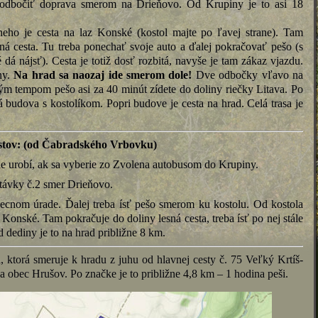
a odbočiť doprava smerom na Drieňovo. Od Krupiny je to asi 18
ho je cesta na laz Konské (kostol majte po ľavej strane). Tam
sná cesta. Tu treba ponechať svoje auto a ďalej pokračovať pešo (s
dá nájsť). Cesta je totiž dosť rozbitá, navyše
je tam zákaz vjazdu.
ny.
Na hrad sa naozaj ide smerom dole!
Dve odbočky vľavo na
ným tempom pešo asi za 40 minút zídete do doliny riečky Litava. Po
 budova s kostolíkom. Popri budove je cesta na hrad. Celá trasa je
stov: (od Čabradského Vrbovku)
ie urobí, ak sa vyberie zo Zvolena autobusom do Krupiny.
távky č.2 smer Drieňovo.
ecnom úrade. Ďalej treba ísť pešo smerom ku kostolu. Od kostola
 Konské. Tam pokračuje do doliny lesná cesta, treba ísť po nej stále
d dediny je to na hrad približne 8 km.
a, ktorá smeruje k hradu z juhu od hlavnej cesty č. 75 Veľký Krtíš-
obec Hrušov. Po značke je to približne 4,8 km – 1 hodina peši.