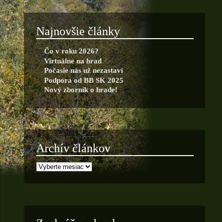
Najnovšie články
Čo v roku 2026?
Virtuálne na hrad
Počasie nás už nezastaví
Podpora od BB SK 2025
Nový zborník o hrade!
Archív článkov