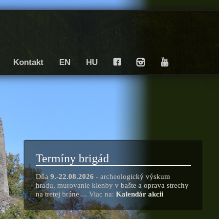
Kontakt
EN
HU
F
I
Y
Termíny brigád
Dňa
9.-22.08.2026
- archeologický výskum
hradu, murovanie klenby v bašte a oprava strechy
na tretej bráne.... Viac na:
Kalendár akcii