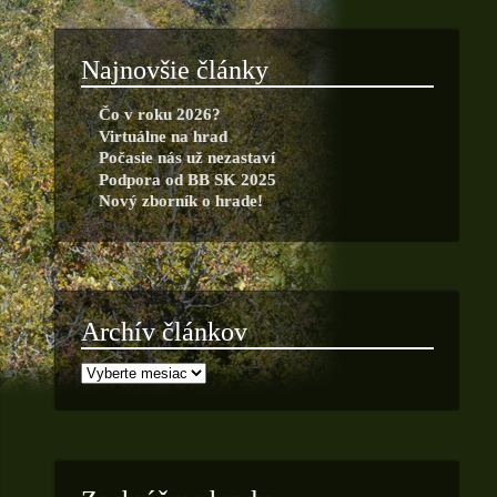
Najnovšie články
Čo v roku 2026?
Virtuálne na hrad
Počasie nás už nezastaví
Podpora od BB SK 2025
Nový zborník o hrade!
Archív článkov