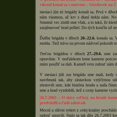
víkend konal sa s názvom – Stredovek na Č
mesiaci jún tri brigády konali sa. Prvá v dňo
nám vlastnou, až krv z dlaní tiekla nám. No
Smutnú vec zistili sme však, a to takú, že kl
zaujímavosť hrad prišiel. Do tých končín už n
Ďalšia brigáda v dňoch
20.-22.6.
konala sa. V
mohla. Tiež trávu na prvom nádvorí pokosili 
Treťou brigádou v dňoch
27.-29.6.
sme zača
opravíme. V neďalekom lome kamene porcovať
múre použiť sa dali. Kameň veru zabrať nám da
V mesiaci júli zas brigádu sme mali, kedy 
navrhnutá tak, aby zástavkou vztýčenou sú
zhotovili sme, kde história hradu a naša činn
sme a hrad vyzdobili, tiež z cesty kamene vyzb
26.7.2003 – O sláve veľkej, na hrade konan
predviedli a ľudí zabávali.
Mocní a slávni rytieri z celej krajiny poschá
radosť spravili. Stalo sa tak dňa 26.7.2003 k