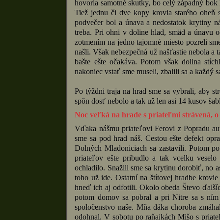
hovoria samotné skutky, bo celý západný bok hr
Tiež jednu či dve kopy krovia starého oheň 
podvečer bol a únava a nedostatok krytiny n
treba. Pri ohni v doline hlad, smäd a únavu 
zotmením na jedno tajomné miesto pozreli sme
našli. Však nebezpečná už našťastie nebola a t
bašte ešte očakáva. Potom však dolina stíc
nakoniec vstať sme museli, zbalili sa a každý
Po týždni traja na hrad sme sa vybrali, aby s
spôn dosť nebolo a tak už len asi 14 kusov ša
Noc veľká na hrade s priateľmi strávená, o
Vďaka nášmu priateľovi Ferovi z Popradu aut
sme sa pod hrad náš. Cestou ešte defekt opr
Dolných Mladoniciach sa zastavili. Potom po
priateľov ešte pribudlo a tak vcelku vesel
ochladilo. Snažili sme sa krytinu dorobiť, no a
toho už ide. Ostatní na štítovej hradbe krovie
hneď ich aj odfotili. Okolo obeda Števo ďalš
potom domov sa pobral a pri Nitre sa s ním 
spoločenstvo naše. Mňa dáka choroba zmáhal
odohnal. V sobotu po raňajkách Mišo s priate