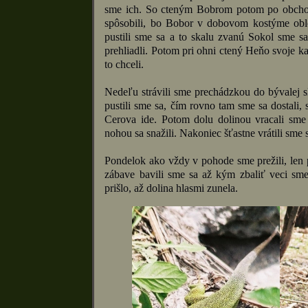
sme ich. So cteným Bobrom potom po obchodo
spôsobili, bo Bobor v dobovom kostýme ob
pustili sme sa a to skalu zvanú Sokol sme sa
prehliadli. Potom pri ohni ctený Heňo svoje ka
to chceli.
Nedeľu strávili sme prechádzkou do bývalej s
pustili sme sa, čím rovno tam sme sa dostali, 
Cerova ide. Potom dolu dolinou vracali sme
nohou sa snažili. Nakoniec šťastne vrátili sme 
Pondelok ako vždy v pohode sme prežili, len p
zábave bavili sme sa až kým zbaliť veci sm
prišlo, až dolina hlasmi zunela.