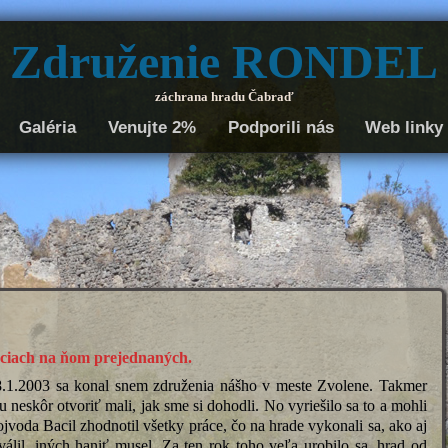
Združenie RONDEL
záchrana hradu Čabraď
Galéria
Venujte 2%
Podporili nás
Web linky
eciach na ňom prejednaných.
18.1.2003 sa konal snem združenia nášho v meste Zvolene. Takmer
 neskôr otvoriť mali, jak sme si dohodli. No vyriešilo sa to a mohli
voda Bacil zhodnotil všetky práce, čo na hrade vykonali sa, ako aj
álil, iných haniť musel. Za ten rok toho veľa urobilo sa, hrad od