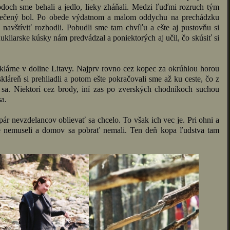
ch sme behali a jedlo, lieky zháňali. Medzi ľuďmi rozruch tým
lečený bol. Po obede výdatnom a malom oddychu na prechádzku
 navštíviť rozhodli. Pobudli sme tam chvíľu a ešte aj pustovňu si
ukliarske kúsky nám predvádzal a poniektorých aj učil, čo skúsiť si
klárne v doline Litavy. Najprv rovno cez kopec za okrúhlou horou
skláreň si prehliadli a potom ešte pokračovali sme až ku ceste, čo z
 sa. Niektorí cez brody, iní zas po zverských chodníkoch suchou
sa.
ár nevzdelancov oblievať sa chcelo. To však ich vec je. Pri ohni a
e nemuseli a domov sa pobrať nemali. Ten deň kopa ľudstva tam