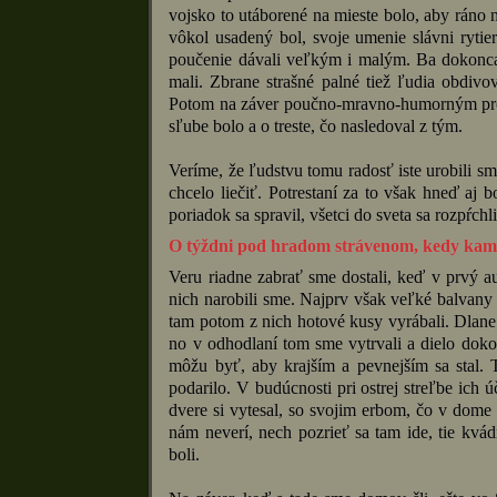
vojsko to utáborené na mieste bolo, aby ráno 
vôkol usadený bol, svoje umenie slávni rytie
poučenie dávali veľkým i malým. Ba dokonca d
mali. Zbrane strašné palné tiež ľudia obdivo
Potom na záver poučno-mravno-humorným pred
sľube bolo a o treste, čo nasledoval z tým.
Veríme, že ľudstvu tomu radosť iste urobili sm
chcelo liečiť. Potrestaní za to však hneď aj 
poriadok sa spravil, všetci do sveta sa rozpŕchl
O týždni pod hradom strávenom, kedy kamenn
Veru riadne zabrať sme dostali, keď v prvý a
nich narobili sme. Najprv však veľké balvany n
tam potom z nich hotové kusy vyrábali. Dlane
no v odhodlaní tom sme vytrvali a dielo doko
môžu byť, aby krajším a pevnejším sa stal. 
podarilo. V budúcnosti pri ostrej streľbe ich
dvere si vytesal, so svojim erbom, čo v dome 
nám neverí, nech pozrieť sa tam ide, tie kv
boli.