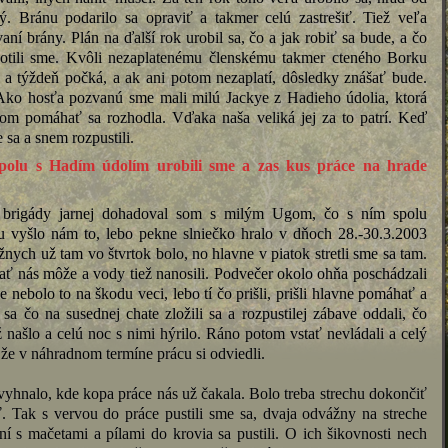
. Bránu podarilo sa opraviť a takmer celú zastrešiť. Tiež veľa
ní brány. Plán na ďalší rok urobil sa, čo a jak robiť sa bude, a čo
notili sme. Kvôli nezaplatenému členskému takmer cteného Borku
a a týždeň počká, a ak ani potom nezaplatí, dôsledky znášať bude.
. Ako hosťa pozvanú sme mali milú Jackye z Hadieho údolia, ktorá
m pomáhať sa rozhodla. Vďaka naša veliká jej za to patrí. Keď
 sa a snem rozpustili.
 spolu s Hadím údolím urobili sme a zas kus práce na hrade
 brigády jarnej dohadoval som s milým Ugom, čo s ním spolu
u vyšlo nám to, lebo pekne slniečko hralo v dňoch 28.-30.3.2003
ych už tam vo štvrtok bolo, no hlavne v piatok stretli sme sa tam.
iať nás môže a vody tiež nanosili. Podvečer okolo ohňa poschádzali
nebolo to na škodu veci, lebo tí čo prišli, prišli hlavne pomáhať a
sa čo na susednej chate zložili sa a rozpustilej zábave oddali, čo
ž našlo a celú noc s nimi hýrilo. Ráno potom vstať nevládali a celý
 že v náhradnom termíne prácu si odviedli.
vyhnalo, kde kopa práce nás už čakala. Bolo treba strechu dokončiť
iť. Tak s vervou do práce pustili sme sa, dvaja odvážny na streche
ní s mačetami a pílami do krovia sa pustili. O ich šikovnosti nech