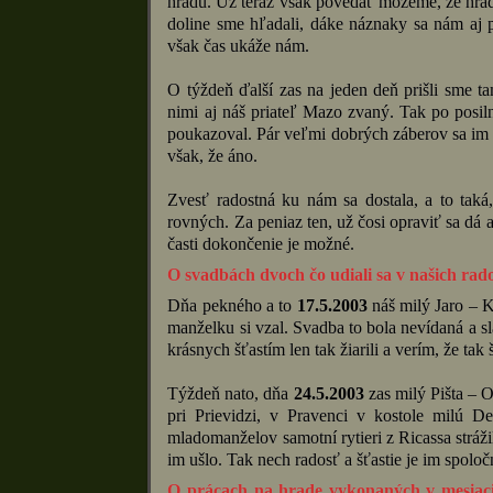
hradu. Už teraz však povedať môžeme, že hrad
doline sme hľadali, dáke náznaky sa nám aj p
však čas ukáže nám.
O týždeň ďalší zas na jeden deň prišli sme t
nimi aj náš priateľ Mazo zvaný. Tak po posil
poukazoval. Pár veľmi dobrých záberov sa im p
však, že áno.
Zvesť radostná ku nám sa dostala, a to taká
rovných. Za peniaz ten, už čosi opraviť sa dá 
časti dokončenie je možné.
O svadbách dvoch čo udiali sa v našich rad
Dňa pekného a to
17.5.2003
náš milý Jaro – K
manželku si vzal. Svadba to bola nevídaná a sl
krásnych šťastím len tak žiarili a verím, že tak
Týždeň nato, dňa
24.5.2003
zas milý Pišta – O
pri Prievidzi, v Pravenci v kostole milú D
mladomanželov samotní rytieri z Ricassa strážil
im ušlo. Tak nech radosť a šťastie je im spolo
O prácach na hrade vykonaných v mesiaci 