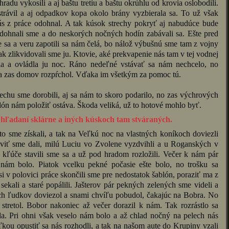
adu vykosili a aj baštu tretiu a baštu okrúhlu od krovia oslobodili.
strávil a aj odpadkov kopa okolo brány vyzbierala sa. To už však
ás z práce odohnal. A tak kúsok strechy pokryť aj nabudúce bude
odohnali sme a do neskorých nočných hodín zabávali sa. Ešte pred
 sa a veru zapotili sa nám čelá, bo nálož výbušnú sme tam z vojny
ak zlikvidovali sme ju. Ktovie, aké prekvapenie nás tam v tej vodnej
hla a ovládla ju noc. Ráno nedeľné vstávať sa nám nechcelo, no
 sa zas domov rozpŕchol. Vďaka im všetkým za pomoc tú.
trechu sme dorobili, aj sa nám to skoro podarilo, no zas výchrových
blón nám položiť ostáva. Škoda veliká, už to hotové mohlo byť.
 hľadaní sklárne a iných kúskoch tam stváraných.
o sme získali, a tak na Veľkú noc na vlastných koníkoch doviezli
aviť sme dali, milú Luciu vo Zvolene vyzdvihli a u Roganských v
 kľúče stavili sme sa a už pod hradom rozložili. Večer k nám pár
o nám bolo. Piatok vcelku pekné počasie ešte bolo, no trošku sa
si v polovici práce skončili sme pre nedostatok šablón, poraziť ma z
 sekali a staré popálili. Jašterov pár pekných zelených sme videli a
ích ľudkov doviezol a snami chvíľu pobudol, čakajúc na Bobra. No
stretol. Bobor nakoniec až večer dorazil k nám. Tak rozrástlo sa
a. Pri ohni však veselo nám bolo a až chlad nočný na pelech nás
ľkou opustiť sa nás rozhodli, a tak na našom aute do Krupiny vzali