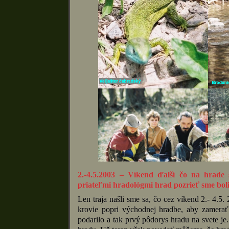
2.-4.5.2003 – Víkend ďalší čo na hrade 
priateľmi hradológmi hrad pozrieť sme boli
Len traja našli sme sa, čo cez víkend 2.- 4.5.
krovie popri východnej hradbe, aby zamerať
podarilo a tak prvý pôdorys hradu na svete j