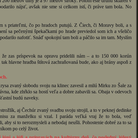
 200 metrov dlhý je a 97 metrov široký. Potom ešte druhú skláreň v
odarilo nájsť, avšak nie sme si celkom istí, či práve tam bola. No
am s priateľmi, čo po hradoch putujú. Z Čiech, či Moravy boli, a s
není sa pečenými špekačkami po hrade previedol som ich a všeličo
odarilo nafotiť. Snáď spokojní tam boli a páčilo sa im tam. Myslím
, že zas príspevok na opravu pridelili nám – a to 150 000 korún
a tak hlavne hradba štítová zachraňovaná bude, ako aj brány aspoň z
och.
rysa zvaný slobodu svoju na klinec zavesil a milú Mirku zo Šale za
ávna, kde zhŕklo sa hostí veľa a dobre zabavili sa. Obaja v odevoch
 šťastní budú naveky.
strožlík, aj Čechúr zvaný svadbu svoju strojil, a to v peknej dedinke
enisu za manželku si vzal. I paráda veľká vraj že to bola, veď
i, aby si to nerozmysleli a nebodaj neušli. Pohostenie dobré za to sa
čníkom po celý život.
júni a júli a prípravách na kultúrny deň, čo posledný júlový