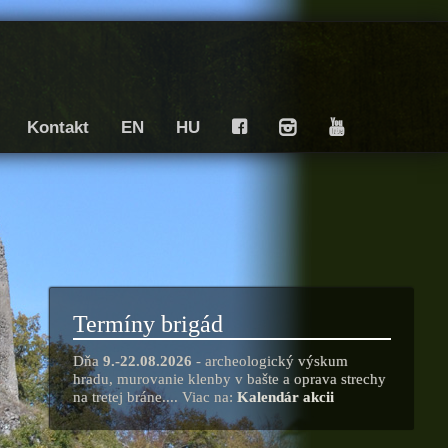
Kontakt
EN
HU
F
I
Y
Termíny brigád
Dňa
9.-22.08.2026
- archeologický výskum
hradu, murovanie klenby v bašte a oprava strechy
na tretej bráne.... Viac na:
Kalendár akcii