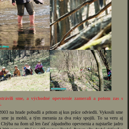
strávili sme, a východné opevnenie zamerali a potom zas s
.
 2003 na hrade pobudli a pritom aj kus práce odviedli. Vykosili sme
 sme ju mohli, a tým merania za dva roky spojili. To sa veru aj
e. Chýba na ňom už len časť západného opevnenia a najstaršie jadro