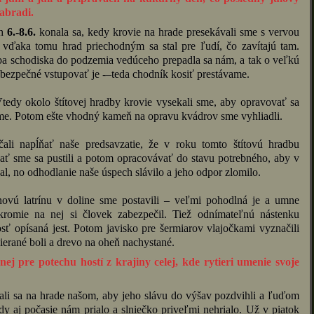
abradi.
ch
6.-8.6.
konala sa, kedy krovie na hrade presekávali sme s vervou
 vďaka tomu hrad priechodným sa stal pre ľudí, čo zavítajú tam.
enba schodiska do podzemia vedúceho prepadla sa nám, a tak o veľkú
ebezpečné vstupovať je -–teda chodník kosiť prestávame.
tedy okolo štítovej hradby krovie vysekali sme, aby opravovať sa
sme. Potom ešte vhodný kameň na opravu kvádrov sme vyhliadli.
li napĺňať naše predsavzatie, že v roku tomto štítovú hradbu
 sme sa pustili a potom opracovávať do stavu potrebného, aby v
l, no odhodlanie naše úspech slávilo a jeho odpor zlomilo.
novú latrínu v doline sme postavili – veľmi pohodlná je a umne
kromie na nej si človek zabezpečil. Tiež odnímateľnú nástenku
osť opísaná jest. Potom javisko pre šermiarov vlajočkami vyznačili
ierané boli a drevo na oheň nachystané.
ej pre potechu hostí z krajiny celej, kde rytieri umenie svoje
dzali sa na hrade našom, aby jeho slávu do výšav pozdvihli a ľuďom
edy aj počasie nám prialo a slniečko priveľmi nehrialo. Už v piatok