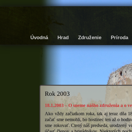
Úvodná
Hrad
Združenie
Príroda
Rok 2003
18.1.2003 – O sneme nášho združenia a o v
Ako vždy začiatkom roka, tak aj teraz dňa 
začať sme nemohli, bo hostinec ten až o hodinu
sme rokovať. Ctený náš predseda, urodzený voj
účasť členov a brigádnikov. Niektorých pochv