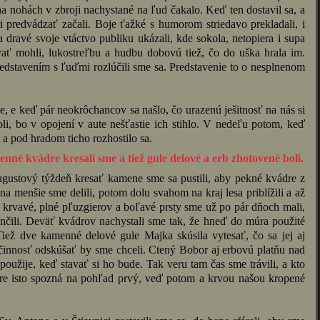
na nohách v zbroji nachystané na ľud čakalo. Keď ten dostavil sa, a
ri predvádzať začali. Boje ťažké s humorom striedavo prekladali, i
ravé svoje vtáctvo publiku ukázali, kde sokola, netopiera i supa
vať mohli, lukostreľbu a hudbu dobovú tiež, čo do uška hrala im.
stavením s ľuďmi rozlúčili sme sa. Predstavenie to o nesplnenom
e, e keď pár neokrôchancov sa našlo, čo urazenú ješitnosť na nás si
boli, bo v opojení v aute nešťastie ich stihlo. V nedeľu potom, keď
i a pod hradom ticho rozhostilo sa.
é kvádre kresali sme a tiež gule delové a erb zhotovené boli.
ugustový týždeň kresať kamene sme sa pustili, aby pekné kvádre z
a menšie sme delili, potom dolu svahom na kraj lesa priblížili a až
 krvavé, plné pľuzgierov a boľavé prsty sme už po pár dňoch mali,
nčili. Deväť kvádrov nachystali sme tak, že hneď do múra použité
Tiež dve kamenné delové gule Majka skúsila vytesať, čo sa jej aj
 účinnosť odskúšať by sme chceli. Ctený Bobor aj erbovú platňu nad
použije, keď stavať si ho bude. Tak veru tam čas sme trávili, a kto
ádre isto spozná na pohľad prvý, veď potom a krvou našou kropené