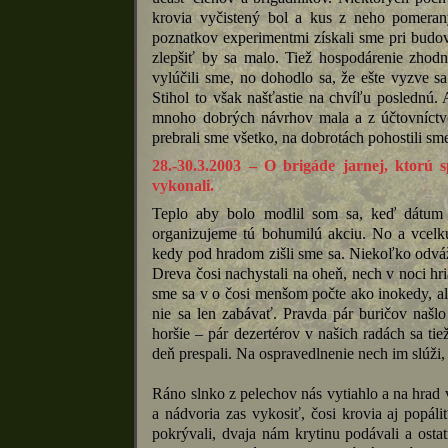
krovia vyčistený bol a kus z neho pomeraný
poznatkov experimentmi získali sme pri budova
zlepšiť by sa malo. Tiež hospodárenie zhod
vylúčili sme, no dohodlo sa, že ešte vyzve s
Stihol to však našťastie na chvíľu poslednú
mnoho dobrých návrhov mala a z účtovníctvo
prebrali sme všetko, na dobrotách pohostili sme
28.-30.3.2003 – O brigáde jarnej, ktorú
vykonali.
Teplo aby bolo modlil som sa, keď dátum
organizujeme tú bohumilú akciu. No a vcelk
kedy pod hradom zišli sme sa. Niekoľko odvážn
Dreva čosi nachystali na oheň, nech v noci hr
sme sa v o čosi menšom počte ako inokedy, ale 
nie sa len zabávať. Pravda pár buričov našlo 
horšie – pár dezertérov v našich radách sa tie
deň prespali. Na ospravedlnenie nech im slúži,
Ráno slnko z pelechov nás vytiahlo a na hrad 
a nádvoria zas vykosiť, čosi krovia aj popál
pokrývali, dvaja nám krytinu podávali a ostat