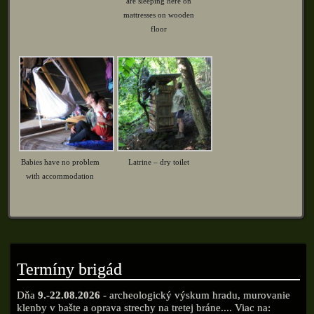
are sleeping here on
mattresses on wooden
floor
Babies have no problem
Latrine – dry toilet
with accommodation
Termíny brigád
Dňa
9.-22.08.2026
- archeologický výskum hradu, murovanie
klenby v bašte a oprava strechy na tretej bráne.... Viac na: