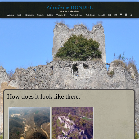
Združenie RONDEL
záchrana hradu Čabraď
Úvodná
Hrad
Združenie
Príroda
Galéria
Venujte 2%
Podporili nás
Web linky
Kontakt
EN
HU
F
I
Y
How does it look like there: