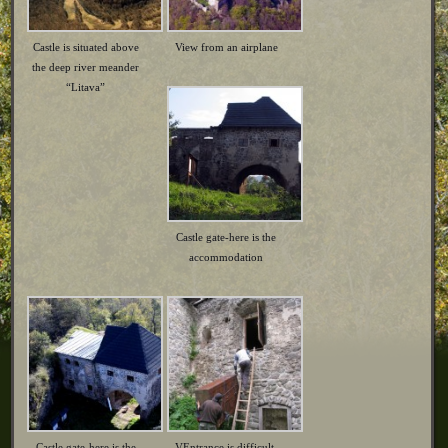
Castle is situated above
View from an airplane
the deep river meander
“Litava”
Castle gate-here is the
accommodation
Castle gate-here is the
VEntrance is difficult,