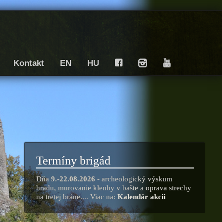
Kontakt
EN
HU
F
I
Y
Termíny brigád
Dňa
9.-22.08.2026
- archeologický výskum
hradu, murovanie klenby v bašte a oprava strechy
na tretej bráne.... Viac na:
Kalendár akcii