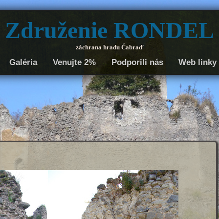
Združenie RONDEL
záchrana hradu Čabraď
Galéria
Venujte 2%
Podporili nás
Web linky