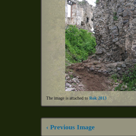
The image is attached to
Rok 2013
‹ Previous Image