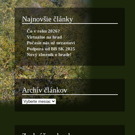
Najnovšie články
Čo v roku 2026?
Virtuálne na hrad
Počasie nás už nezastaví
Podpora od BB SK 2025
Nový zborník o hrade!
Archív článkov