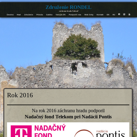
Združenie RONDEL
záchrana hradu Čabraď
Úvodná
Hrad
Združenie
Príroda
Galéria
Venujte 2%
Podporili nás
Web linky
Kontakt
EN
HU
F
I
Y
Rok 2016
Na rok 2016 záchranu hradu podporil
Nadačný fond Telekom pri Nadácii Pontis