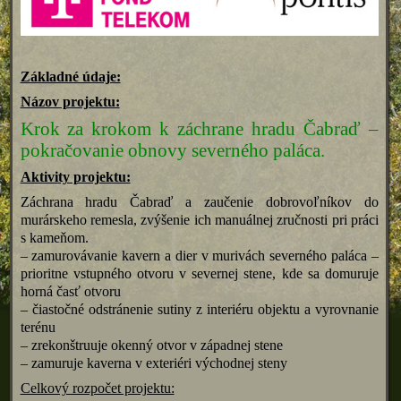
Základné údaje:
Názov projektu:
Krok za krokom k záchrane hradu Čabraď –
pokračovanie obnovy severného paláca.
Aktivity projektu:
Záchrana hradu Čabraď a zaučenie dobrovoľníkov do
murárskeho remesla, zvýšenie ich manuálnej zručnosti pri práci
s kameňom.
– zamurovávanie kavern a dier v murivách severného paláca –
prioritne vstupného otvoru v severnej stene, kde sa domuruje
horná časť otvoru
– čiastočné odstránenie sutiny z interiéru objektu a vyrovnanie
terénu
– zrekonštruuje okenný otvor v západnej stene
– zamuruje kaverna v exteriéri východnej steny
Celkový rozpočet projektu: