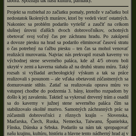
tábora. Spoznajú tak našu kultúru, pamiatky.
Projekt sa rozbiehal zo začiatku pomaly, pretože v začiatku bol
nedostatok školených murárov, ktorí by vedeli viezť ostatných.
Nakoniec sa problém podarilo vyriešiť a zaučiť na celkom
slušnej úrovni ďalších dvoch dobrovoľníkov, ochotných
obetovať svoj voľný čas pre záchranu hradu. Po zakúpení
a dovoze piesku na hrad sa podarilo eliminovať časovú stratu
o čas potrebný na ťažbu piesku – ten čas sa mohol venovať
realizácii murovania. Najviac nás prekvapil rozsah kaverny vo
východnej stene severného paláca, kde až 4/5 otvoru boli
ukryté v zemi a kaverna siahala až na druhú stranu múru. Taký
rozsah si vyžiadal archeologický výskum a tak sa práce
realizovali s posunom – ale vďaka obetavosti zúčastnených sa
domurovanie stihlo. Zatiaľ sa realizovala oprava múru vo
vstupnej chodbe do podzemia 3. bány, ktorého rozpadom by
došlo k jej zavaleniu. Taktiež sa vykresal drevený trám a osadil
sa do kaverny v južnej stene severného paláca čím sa
stabilizovalo okolité murivo. Samotných záchranných prác sa
zúčastnili dobrovoľníci z rôznych krajín – Slovenska,
Maďarska, Čiech, Ruska, Nemecka, Taiwanu, Španielska,
Fínska, Dánska a Srbska. Podarilo sa nám tak spropagovať
našu krajinu, kultúru, históriu a hlavne tento nádherný hrad aj v