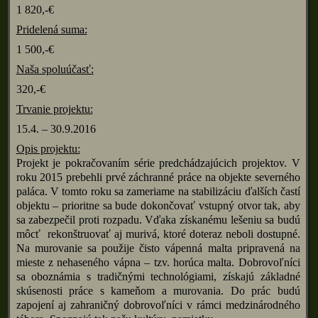
1 820,-€
Pridelená suma:
1 500,-€
Naša spoluúčasť:
320,-€
Trvanie projektu:
15.4. – 30.9.2016
Opis projektu:
Projekt je pokračovaním série predchádzajúcich projektov. V
roku 2015 prebehli prvé záchranné práce na objekte severného
paláca. V tomto roku sa zameriame na stabilizáciu ďalších častí
objektu – prioritne sa bude dokončovať vstupný otvor tak, aby
sa zabezpečil proti rozpadu. Vďaka získanému lešeniu sa budú
môcť rekonštruovať aj murivá, ktoré doteraz neboli dostupné.
Na murovanie sa použije čisto vápenná malta pripravená na
mieste z nehaseného vápna – tzv. horúca malta. Dobrovoľníci
sa oboznámia s tradičnými technológiami, získajú základné
skúsenosti práce s kameňom a murovania. Do prác budú
zapojení aj zahraničný dobrovoľníci v rámci medzinárodného